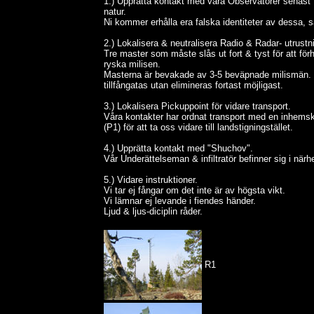
1.) Upprätta kontakt med våra Observatörer senast 
natur.
Ni kommer erhålla era falska identiteter av dessa, s
2.) Lokalisera & neutralisera Radio & Radar- utrustn
Tre master som måste slås ut fort & tyst för att 
ryska milisen.
Masterna är bevakade av 3-5 beväpnade milismän. Ef
tillfångatas utan elimineras fortast möjligast.
3.) Lokalisera Pickuppoint för vidare transport.
Våra kontakter har ordnat transport med en inhemsk
(P1) för att ta oss vidare till landstigningstället.
4.) Upprätta kontakt med "Shuchov".
Vår Underättelseman & infiltratör befinner sig i när
5.) Vidare instruktioner.
Vi tar ej fångar om det inte är av högsta vikt.
Vi lämnar ej levande i fiendes händer.
Ljud & ljus-diciplin råder.
R1