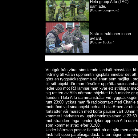
Hela grupp Alfa (TAC)
samlade.
(Foto av Longsword)
Sista istruktioner innan
avfärd.
(Foto av Sockan)
Vi utgår från vårat simulerade landsättninsställe
kl
riktning till våran upphämtningsplats innebär det att 
görs en ryggsäcksgömma så snart som möjligt i ordni
till sitt objekt där man försöker upprätta radiosam
leder upp mot R3 lämnar man kvar ett stridspar med p-
sig resten av Alfa närmare objektet i två mindre gr
fienden. Hela Alfa sammanstrålar vid ryggsäcksgö
runt 23:00 lyckas man få radiokontakt med Charlie 
motstånd vid sina objekt och att hela Bravo är utsla
fortsätter vår marsch med korta pauser vart 30min för 
kommer i närheten av upphämtninsplatsen kl.23:50 up
mot stranden. Inga fiender dyker upp och Alfa drar 
som kommer strax efter 01:00.
Under båtresan passar flertalet på att vila men andr
frisk luft uppe på blåsiga däck. Efter någon timmes 