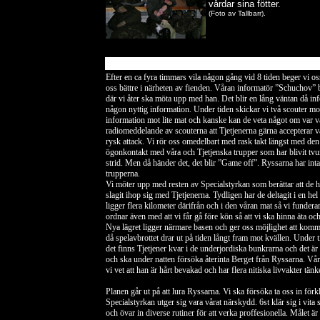
vårdar sina fötter.
(Foto av Tallbarr).
Efter en ca fyra timmars vila någon gång vid 8 tiden beger vi os
oss bättre i närheten av fienden. Våran informatör ”Schuchov” 
där vi åter ska möta upp med han. Det blir en lång väntan då in
någon nyttig information. Under tiden skickar vi två scouter mo
information mot lite mat och kanske kan de veta något om var våra
radiomeddelande av scouterna att Tjetjenerna gärna accepterar vå
rysk attack. Vi rör oss omedelbart med rask takt längst med den 
ögonkontakt med våra och Tjetjenska trupper som har blivit tvun
strid. Men då händer det, det blir ”Game off”. Ryssarna har intag
trupperna.
Vi möter upp med resten av Specialstyrkan som berättar att de 
slagit ihop sig med Tjetjenerna. Tydligen har de deltagit i en hel
ligger flera kilometer därifrån och i den våran mat så vi funder
ordnar även med att vi får gå före kön så att vi ska hinna äta och
Nya lägret ligger närmare basen och ger oss möjlighet att komm
då spelavbrottet drar ut på tiden långt fram mot kvällen. Under ti
det finns Tjetjener kvar i de underjordiska bunkrarna och det är
och ska under natten försöka återinta Berget från Ryssarna. Vår
vi vet att han är hårt bevakad och har flera nitiska livvakter tän
Planen går ut på att lura Ryssarna. Vi ska försöka ta oss in för
Specialstyrkan utger sig vara vårat närskydd. 6st klär sig i vi
och övar in diverse rutiner för att verka proffesionella. Målet är