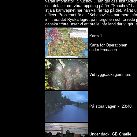
våran informatör "Shuchov". Han ger oss instrukti
oss detaljer om vårat uppdrag på ön. "Shuchov" har 
stjäla kärnvapnet när han väl får tag på det. Vårat u
officer. Problemet är att ”Schchov” saknar mera inf
infiltrera det Ryska lägret på morgonen och ta reda 
ganska trötta utser vi ett ställe inåt land där vi gör l
Karta 1
Karta för Operationen
under Fredagen.
Vid ryggsäcksgömman.
På stora vägen kl.23:40.
Under däck, GB Charlie