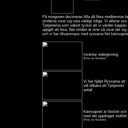
På morgonen decimeras Alfa då flera medlemmar beg
striderna visar sig vara väldigt roliga. Vi allierar 
Tjetjenerna som säkert tycker att vi vänder kappan e
uppgift att lösa. När striden är över så visar det sig
och vi har tillsammans med ryssarna fört kärnvapnet 
Inväntar ordergivning.
(Foto av Sockan)
Vi har hjälpt Ryssarna att
slå tillbaka ett Tjetjenskt
anfall.
Kärnvapnet är förstört och
med det uppdraget slutfört.
(Foto av Sockan)