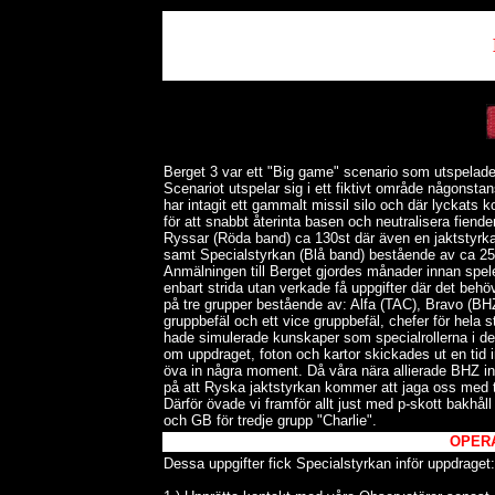
Berget 3 var ett "Big game" scenario som utspelad
Scenariot utspelar sig i ett fiktivt område någonstans
har intagit ett gammalt missil silo och där lyckats 
för att snabbt återinta basen och neutralisera fienden
Ryssar (Röda band) ca 130st där även en jaktstyrka 
samt Specialstyrkan (Blå band) bestående av ca 25
Anmälningen till Berget gjordes månader innan spele
enbart strida utan verkade få uppgifter där det beh
på tre grupper bestående av: Alfa (TAC), Bravo (B
gruppbefäl och ett vice gruppbefäl, chefer för hel
hade simulerade kunskaper som specialrollerna i de
om uppdraget, foton och kartor skickades ut en tid
öva in några moment. Då våra nära allierade BHZ ing
på att Ryska jaktstyrkan kommer att jaga oss med te
Därför övade vi framför allt just med p-skott bakhå
och GB för tredje grupp "Charlie".
OPERA
Dessa uppgifter fick Specialstyrkan inför uppdraget: