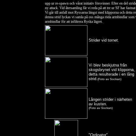
upp ur re-spawn och vårat initiativ försvinner. Efter en del strid
ny attack. Vid återsamling får vi reda på att tre ur SF har fastna
Vi går till anfall mot Ryssarna längst med klipporna och detta res
denna strid lyckas vi samla på oss många röda armbindlar som vi 
armbindlar för att infiltrera Ryska lägret.
Strider vid tornet.
Vi blev beskjutna från
skogsbrynet vid klipporna,
detta resulterade i en lång
strid.
(Foto av Sockan)
Lången strider i närheten
av kusten.
(Foto av Sockan)
"Ordinator"