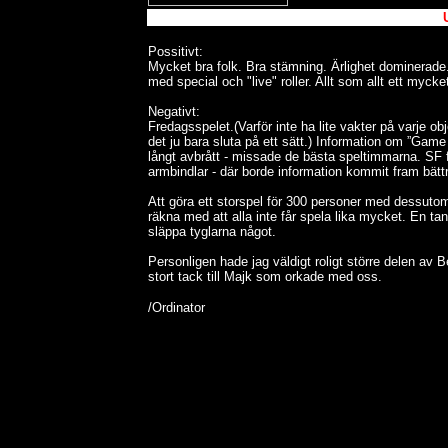
Possitivt:
Mycket bra folk. Bra stämning. Ärlighet dominerade. 
med special och "live" roller. Allt som allt ett mycke
Negativt:
Fredagsspelet.(Varför inte ha lite vakter på varje ob
det ju bara sluta på ett sätt.) Information om ”Ga
långt avbrått - missade de bästa speltimmarna. SF fi
armbindlar - där borde information kommit fram bättre
Att göra ett storspel för 300 personer med dessutom 
räkna med att alla inte får spela lika mycket. En tan
släppa tyglarna något.
Personligen hade jag väldigt roligt större delen av Be
stort tack till Majk som orkade med oss.
/Ordinator