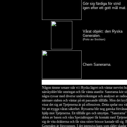
Gör sig färdiga för strid
igen efter ett gott mål mat.
Vårat objekt: den Ryska
Generalen.
(Foto av Sockan)
Chem Sanerarna.
Någon timme senare står vi i Ryska lägret och väntar nervöst hu
närskyddet blir omringat och får vänta utanför. Sanerarna kör 
några ryssar med diverse undersökningar och analyser av radi
närmare staben och väntar på ett passande tillfälle. Men det kryl
visar det sig att Tjetjenerna är på offensiven. Detta spelar oss
för att trygga våran säkerhet. Ryssarna blir nog ganska förvåna
hjälp mot Tjetjenerna. Ett tillfälle ges och utnyttjas. ”Sanerarn
delen av basen och våra Specialtrupper får kontakt med Tjetjener
sig de vita dräkterna och får sina större bössor kastade till sig
Generalen är försvunnen. I det intensiva kaos som råder skadar 