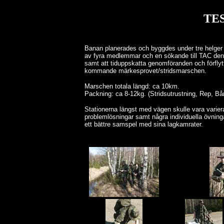
TE
Banan planerades och byggdes under tre helg
av fyra medlemmar och en sökande till TAC den 26
samt att tiduppskatta genomföranden och förflyt
kommande märkesprovet/stridsmarschen.
Marschen totala längd: ca 10km.
Packning: ca 8-12kg. (Stridsutrustning, Rep, Bå
Stationerna längst med vägen skulle vara variera
problemlösningar samt några individuella övninga
ett bättre samspel med sina lagkamrater.