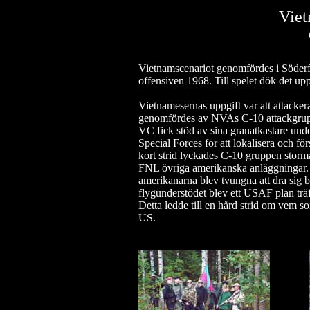
Viet
Vietnamscenariot genomfördes i Söderf
offensiven 1968. Till spelet dök det upp
Vietnamesernas uppgift var att attacke
genomfördes av NVAs C-10 attackgrupp
VC fick stöd av sina granatkastare un
Special Forces för att lokalisera och 
kort strid lyckades C-10 gruppen storm
FNL övriga amerikanska anläggningar. S
amerikanarna blev tvungna att dra sig 
flygunderstödet blev ett USAF plan trä
Detta ledde till en hård strid om vem som
US.