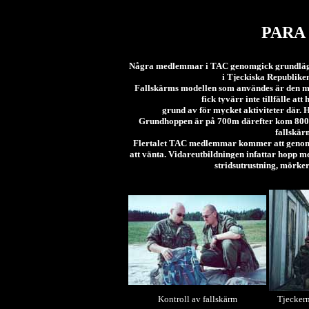
PARA
Några medlemmar i TAC genomgick grundlägga
i Tjeckiska Republike
Fallskärms modellen som användes är den mi
fick tyvärr inte tillfälle at
grund av för mycket aktiviteter där. H
Grundhoppen är på 700m därefter kom 800m 
fallskär
Flertalet TAC medlemmar kommer att genomfö
att vänta. Vidareutbildningen infattar hopp me
stridsutrustning, mörke
Kontroll av fallskärm
Tjeckern