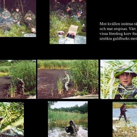
Mot kvällen inrättas t
och mat utspisas. Värt 
vissa föredrog korv fr
utsökta guldburks me