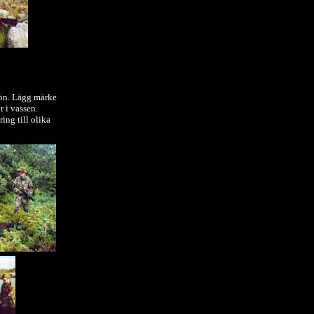
ön. Lägg märke
r i vassen.
ing till olika