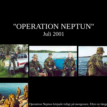
"OPERATION NEPTUN"
Juli 2001
Operation Neptun började tidigt på morgonen. Efter en läng