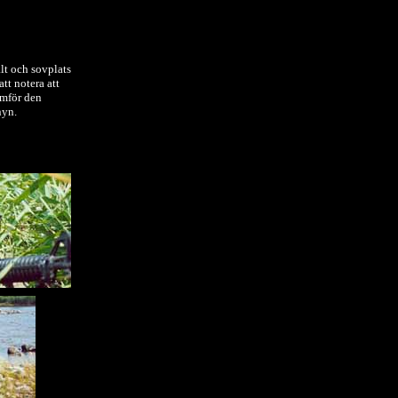
ält och sovplats
att notera att
amför den
nyn.