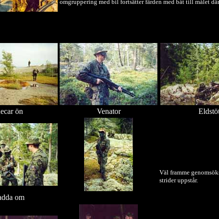
omgruppering med bil fortsätter färden med båt till målet där
ecar ön
Venator
Eldstö
Väl framme genomsöks
strider uppstår.
adda om